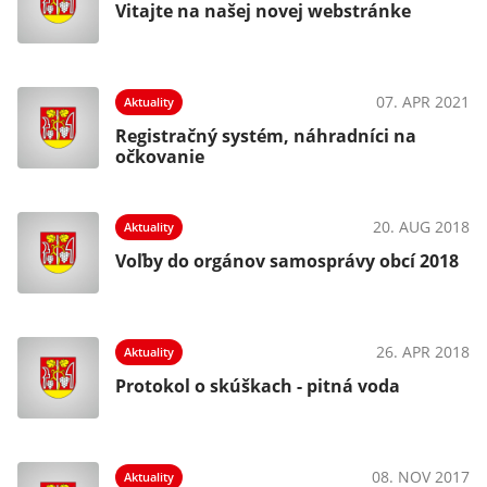
Vitajte na našej novej webstránke
021
07. APR 2021
Aktuality
Registračný systém, náhradníci na
očkovanie
018
20. AUG 2018
Aktuality
8
Voľby do orgánov samosprávy obcí 2018
018
26. APR 2018
Aktuality
Protokol o skúškach - pitná voda
017
08. NOV 2017
Aktuality