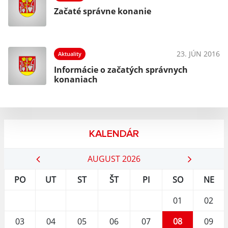
Začaté správne konanie
016
23. JÚN 2016
Aktuality
Informácie o začatých správnych
konaniach
KALENDÁR
AUGUST 2026
PO
UT
ST
ŠT
PI
SO
NE
01
02
03
04
05
06
07
08
09