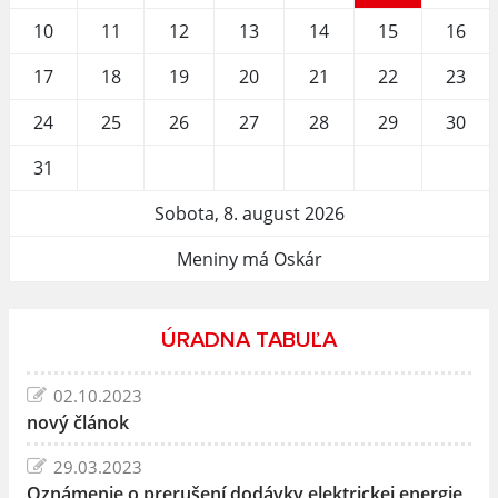
10
11
12
13
14
15
16
17
18
19
20
21
22
23
24
25
26
27
28
29
30
31
Sobota, 8. august 2026
Meniny má Oskár
ÚRADNA TABUĽA
02.10.2023
nový článok
29.03.2023
Oznámenie o prerušení dodávky elektrickej energie