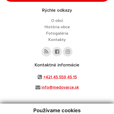
Rýchle odkazy
O obci
História obce
Fotogaléria
Kontakty
Kontaktné informácie
+421 45 559 45 15
info@medovarce.sk
Používame cookies
využite možnosť získavania aktuálnych informácií s využitím RSS
,