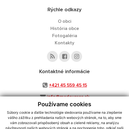
Rýchle odkazy
O obci
História obce
Fotogaléria
Kontakty
Kontaktné informácie
+421 45 559 45 15
info@medovarce.sk
Používame cookies
Súbory cookie a ďalšie technológie sledovania používame na zlepšenie
vášho zážitku z prehliadania našich webových stránok, na to, aby sme
využite možnosť získavania aktuálnych informácií s využitím RSS
,
vám zobrazovali prispôsobený obsah a cielené reklamy, na analýzu
CMS systém (redakčný) systém ECHELON 2,
Mapa stránok
,
web portál
,
návštevnosti našich webových stránok a na pochopenie toho, odkiaľ naši