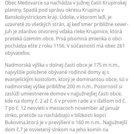
Obec Medovarce sa nachádza v južnej časti Krupinskej
planiny. Spadá pod správu okresu Krupina v
Banskobystrickom kraji. Údolie, v ktorom leží, je
uzavreté zo všetkých strán, aj keď smer približne sever-
juh je zdanlivo otvorený vďaka rieke Krupinice, ktorá
preteká územím obce. Prvá písomná zmienka o obci
pochádza ešte z roku 1156. V súčasnosti má obec 261
obyvateľov.
Nadmorská výška v dolnej časti obce je 175 m n.m.,
najvyššie položené obývané rodinné domy aj s
evanjelickým kostolom, ktorý je dominantou obce, sú v
nadmorskej výške približne 200 m n.m.. Pozornosť si
zaslúži umiestnenie domov v najjužnejšej časti obce,
kde na domy č. 2 až č. 6 v prvom rade a v ďalšom od č.
7 po č. 12 nesvieti v mesiacoch november až január
slnko, pretože sa nachádzajú v blízkosti kopci
Bukovina,ktorá je v prevýšení o 160 m n.m.. Najjužnejší
dom č.7 je osvietený slnkom na jeho komín na