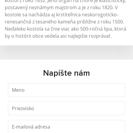
kostol z roku 1832. Jeho organ na chóre je klasicistický,
postavený neznámym majstrom a je z roku 1820. V
kostole sa nachádza aj krstiteľnica neskorogoticko-
renesančná z tesaného kameňa približne z roku 1500.
Neďaleko kostola sa čnie viac ako 500-ročná lipa, ktorá
by o histórii obce vedela asi najlepšie rozprávať.
Napíšte nám