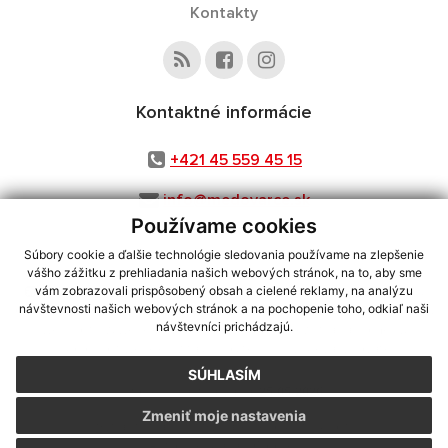
Kontakty
Kontaktné informácie
+421 45 559 45 15
info@medovarce.sk
Používame cookies
Súbory cookie a ďalšie technológie sledovania používame na zlepšenie
vášho zážitku z prehliadania našich webových stránok, na to, aby sme
využite možnosť získavania aktuálnych informácií s využitím RSS
,
vám zobrazovali prispôsobený obsah a cielené reklamy, na analýzu
CMS systém (redakčný) systém ECHELON 2,
Mapa stránok
,
web portál
,
návštevnosti našich webových stránok a na pochopenie toho, odkiaľ naši
návštevníci prichádzajú.
webhosting
,
webex.digital, s.r.o.
,
domény
,
registrácia domény
,
spoločnosť webex.digital, s.r.o.
,
technický prevádzkovateľ
SÚHLASÍM
Posledná aktualizácia:
25.05.2026
Zmeniť moje nastavenia
Vytlačiť stránku
|
Vyhlásenie o prístupnosti
Autorské práva
|
Cookies