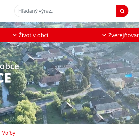
Hľadaný výraz...
Život v obci
Zverejňova
 obce
CE
Voľby