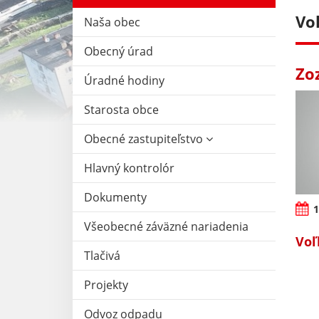
Vo
Naša obec
Obecný úrad
Zo
Úradné hodiny
Starosta obce
Obecné zastupiteľstvo
Hlavný kontrolór
Dokumenty
1
Všeobecné záväzné nariadenia
Voľ
Tlačivá
Projekty
Odvoz odpadu