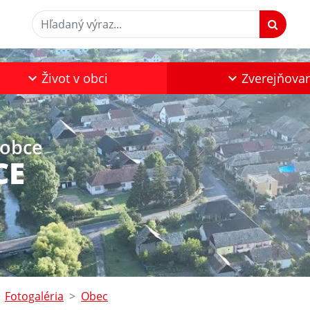
Hľadaný výraz...
Život v obci
Zverejňova
 obce
CE
Fotogaléria
Obec