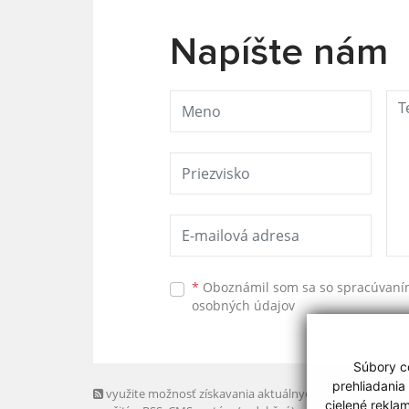
Napíšte nám
*
Oboznámil som sa so
spracúvan
osobných údajov
Súbory co
prehliadania
využite možnosť získavania aktuálnych informácií s
cielené rekla