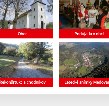
Obec
Podujatia v obci
Rekonšrtukcia chodníkov
Letecké snímky Medova