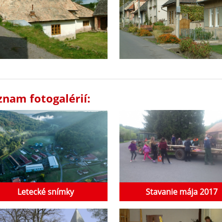
znam fotogalérií:
Letecké snímky
Stavanie mája 2017