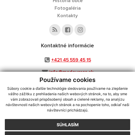
História obce
Fotogaléria
Kontakty
Kontaktné informácie
+421 45 559 45 15
info@medovarce.sk
Používame cookies
Súbory cookie a ďalšie technológie sledovania používame na zlepšenie
vášho zážitku z prehliadania našich webových stránok, na to, aby sme
využite možnosť získavania aktuálnych informácií s využitím RSS
,
vám zobrazovali prispôsobený obsah a cielené reklamy, na analýzu
CMS systém (redakčný) systém ECHELON 2,
Mapa stránok
,
web portál
,
návštevnosti našich webových stránok a na pochopenie toho, odkiaľ naši
návštevníci prichádzajú.
webhosting
,
webex.digital, s.r.o.
,
domény
,
registrácia domény
,
spoločnosť webex.digital, s.r.o.
,
technický prevádzkovateľ
SÚHLASÍM
Posledná aktualizácia:
25.05.2026