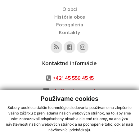
O obci
História obce
Fotogaléria
Kontakty
Kontaktné informácie
+421 45 559 45 15
info@medovarce.sk
Používame cookies
Súbory cookie a ďalšie technológie sledovania používame na zlepšenie
vášho zážitku z prehliadania našich webových stránok, na to, aby sme
využite možnosť získavania aktuálnych informácií s využitím RSS
,
vám zobrazovali prispôsobený obsah a cielené reklamy, na analýzu
CMS systém (redakčný) systém ECHELON 2,
Mapa stránok
,
web portál
,
návštevnosti našich webových stránok a na pochopenie toho, odkiaľ naši
návštevníci prichádzajú.
webhosting
,
webex.digital, s.r.o.
,
domény
,
registrácia domény
,
spoločnosť webex.digital, s.r.o.
,
technický prevádzkovateľ