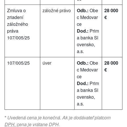
Zmluva o
záložné právo
Odb.:
Obe
28 000
zriadení
c Medovar
€
záložného
ce
práva
Dod.:
Prim
107/005/25
a banka Sl
ovensko,
a.s.
107/005/25
úver
Odb.:
Obe
28 000
c Medovar
€
ce
Dod.:
Prim
a banka Sl
ovensko,
a.s.
*
Uvedená cena je konečná. Ak je dodávateľ platcom
DPH, cena je vrátane DPH.