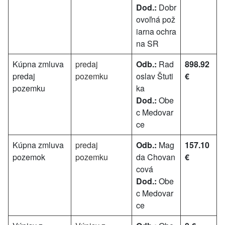
Dod.:
Dobr
ovoľná pož
iarna ochra
na SR
Kúpna zmluva
predaj
Odb.:
Rad
898.92
predaj
pozemku
oslav Štuti
€
pozemku
ka
Dod.:
Obe
c Medovar
ce
Kúpna zmluva
predaj
Odb.:
Mag
157.10
pozemok
pozemku
da Chovan
€
cová
Dod.:
Obe
c Medovar
ce