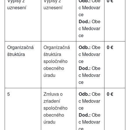
Výpisy z
Výpisy z
Odb.:
Obe
0 €
uznesení
uznesení
c Medovar
ce
Dod.:
Obe
c Medovar
ce
Organizačná
Organizačná
Odb.:
Obe
0 €
štruktúra
štruktúra
c Medovar
spoločného
ce
obecného
Dod.:
Obe
úradu
c Medovar
ce
5
Zmluva o
Odb.:
Obe
0 €
zriadení
c Medovar
spoločného
ce
obecného
Dod.:
Obe
úradu
c Medovar
ce