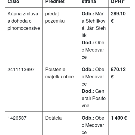
Číslo
Predmet
strana
DPH)*
Kúpna zmluva
predaj
Odb.:
Mári
289.10
a dohoda o
pozemku
a Stehlíkov
€
plnomocenstve
á, Ján Steh
lík
Dod.:
Obe
c Medovar
ce
2411113697
Poistenie
Odb.:
Obe
870.12
majetku obce
c Medovar
€
ce
Dod.:
Gen
erali Posiťo
vňa
1426537
Dotácia
Odb.:
Obe
1 400 €
c Medovar
ce