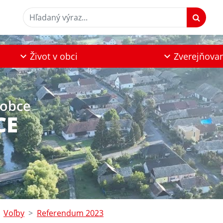
Hľadaný výraz...
Život v obci
Zverejňova
 obce
CE
Voľby
Referendum 2023