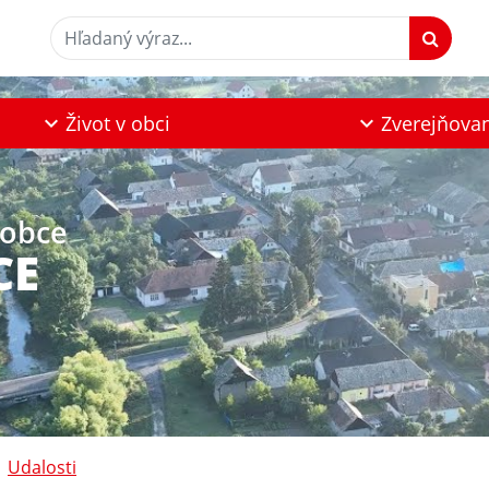
Hľadaný výraz...
Život v obci
Zverejňova
 obce
CE
Udalosti