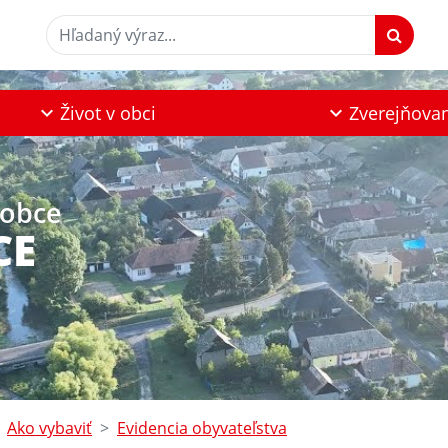
Hľadaný výraz...
Život v obci
Zverejňova
 obce
CE
Ako vybaviť
Evidencia obyvateľstva