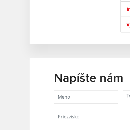
I
V
Napíšte nám