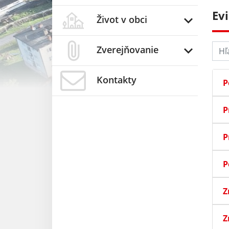
Ev
Život v obci
Hľad
Zverejňovanie
Kontakty
P
P
P
P
Z
Z