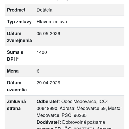
Predmet
Dotácia
Typ zmluvy
Hlavná zmluva
Dátum
05-05-2026
zverejnenia
Suma s
1400
DPH*
Mena
€
Dátum
29-04-2026
uzavretia
Zmluvná
Odberateľ
: Obec Medovarce, IČO:
strana
00648990, Adresa: Medovarce 59, Mesto:
Medovarce, PSČ: 96265
Dodávateľ
: Dobrovoľná požiarna
ochrana SR, IČO: 00177474, Adresa: