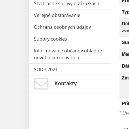
Štvrťročné správy o zákazkách
Ty
Verejné obstarávanie
Dá
Ochrana osobných údajov
zve
Súbory cookies
Su
Informovanie občanov ohľadne
Me
nového koronavírusu
Dát
SODB 2021
Zm
Kontakty
Prí
*
Uve
zo