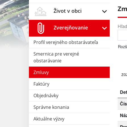
Zm
Život v obci
Hľad
Zverejňovanie
Profil verejného obstarávateľa
Rozš
Smernica pre verejné
obstarávanie
Zmluvy
zo
Faktúry
Det
Objednávky
Čís
Správne konania
Ná
Aktuálne výzvy
Pr