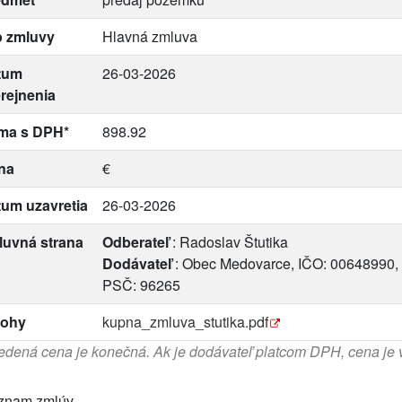
p zmluvy
Hlavná zmluva
tum
26-03-2026
rejnenia
ma s DPH*
898.92
na
€
um uzavretia
26-03-2026
luvná strana
Odberateľ
: Radoslav Štutika
Dodávateľ
: Obec Medovarce, IČO: 00648990, 
PSČ: 96265
lohy
kupna_zmluva_stutika.pdf
dená cena je konečná. Ak je dodávateľ platcom DPH, cena je
znam zmlúv