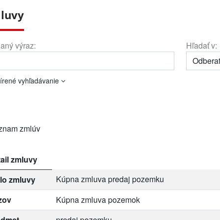
luvy
aný výraz:
Hľadať v:
írené vyhľadávanie
znam zmlúv
ail zmluvy
Kúpna zmluva predaj pozemku
lo zmluvy
zov
Kúpna zmluva pozemok
edmet
predaj pozemku