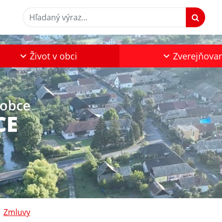
Hľadaný výraz...
Život v obci
Zverejňova
 obce
CE
Zmluvy