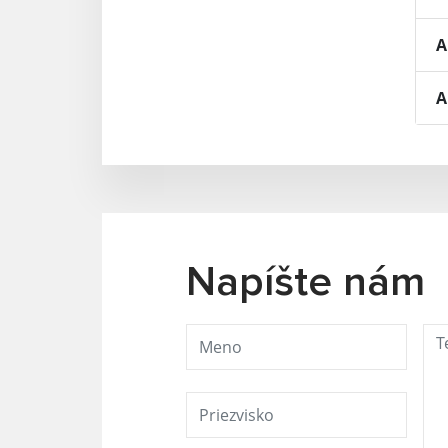
A
A
Napíšte nám