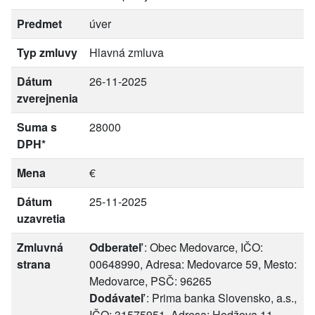
Predmet
úver
Typ zmluvy
Hlavná zmluva
Dátum
26-11-2025
zverejnenia
Suma s
28000
DPH*
Mena
€
Dátum
25-11-2025
uzavretia
Zmluvná
Odberateľ
: Obec Medovarce, IČO:
strana
00648990, Adresa: Medovarce 59, Mesto:
Medovarce, PSČ: 96265
Dodávateľ
: Prima banka Slovensko, a.s.,
IČO: 31575951, Adresa: Hodžova 11,